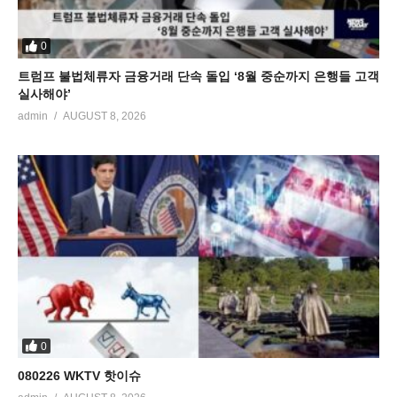
0
트럼프 불법체류자 금융거래 단속 돌입 ‘8월 중순까지 은행들 고객
실사해야’
admin
AUGUST 8, 2026
0
080226 WKTV 핫이슈