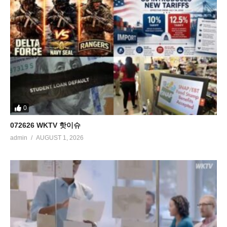
0
072626 WKTV 핫이슈
admin
AUGUST 1, 2026