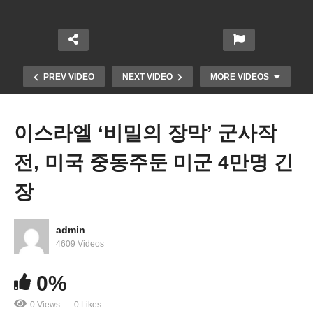
이상
라엘 2
준금
년층
건강
단계
리 인
어느
보험
지상
상 끝
때보
있어
전 개
났다
다 많
도 의
시, 미
‘장기
아졌
PREV VIDEO
NEXT VIDEO
MORE VIDEOS
료비
국 족
동결
다 ‘12
내기
집게
후 내
명중
어렵
기습
년 인
에 1
이스라엘 ‘비밀의 장막’ 군사작
다
강권
하’
명’
전, 미국 중동주둔 미군 4만명 긴
장
admin
4609 Videos
0%
0 Views
0 Likes