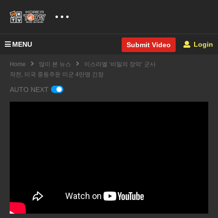
MENU
Login
Submit Video
Home
많이 본 뉴스
이스라엘 ‘비밀의 장막’ 군사
작전, 미국 중동주둔 미군 4만명 긴장
AUTO NEXT
미국
국채
미국
수익
75세
미국
률 급
이상
민들
등으
일하
과반
이스
로 기
는 노