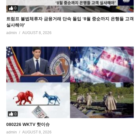
0
트럼프 불법체류자 금융거래 단속 돌입 ‘8월 중순까지 은행들 고객
실사해야’
admin
AUGUST 8, 2026
0
080226 WKTV 핫이슈
admin
AUGUST 8, 2026