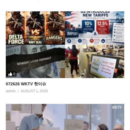
0
072626 WKTV 핫이슈
admin
AUGUST 1, 2026