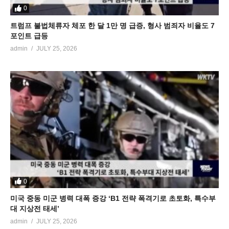
0
트럼프 불법체류자 체포 한 달 1만 명 급증, 형사 범죄자 비율도 7
포인트 급등
admin
JULY 25, 2026
0
미국 중동 미군 병력 대폭 증강 ‘B1 전략 폭격기로 초토화, 특수부
대 지상전 태세’
admin
JULY 25, 2026