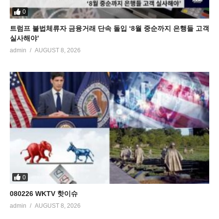
0
트럼프 불법체류자 금융거래 단속 돌입 ‘8월 중순까지 은행들 고객
실사해야’
admin
AUGUST 8, 2026
0
080226 WKTV 핫이슈
admin
AUGUST 8, 2026