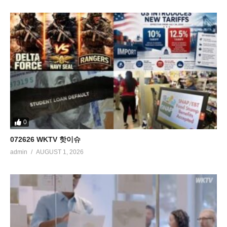
0
072626 WKTV 핫이슈
admin
AUGUST 1, 2026