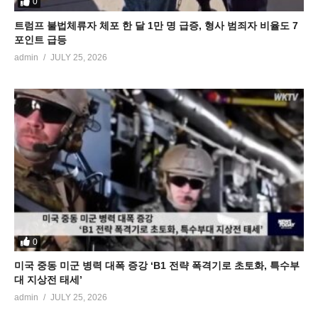
0
트럼프 불법체류자 체포 한 달 1만 명 급증, 형사 범죄자 비율도 7
포인트 급등
admin
JULY 25, 2026
0
미국 중동 미군 병력 대폭 증강 ‘B1 전략 폭격기로 초토화, 특수부
대 지상전 태세’
admin
JULY 25, 2026