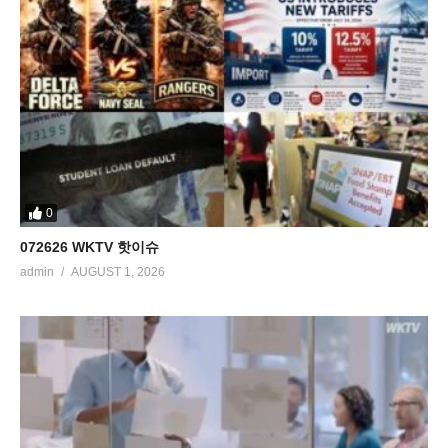
0
072626 WKTV 핫이슈
admin
AUGUST 1, 2026