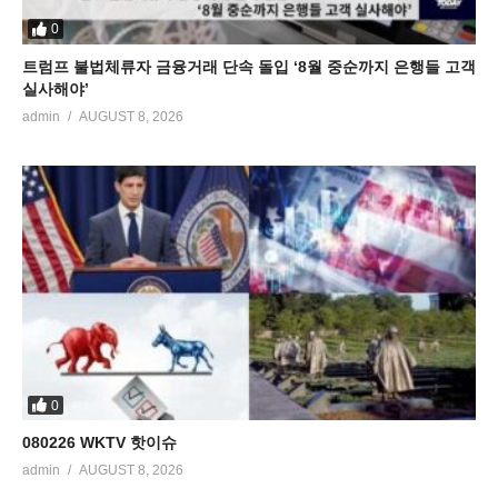
0
트럼프 불법체류자 금융거래 단속 돌입 ‘8월 중순까지 은행들 고객
실사해야’
admin
AUGUST 8, 2026
0
080226 WKTV 핫이슈
admin
AUGUST 8, 2026