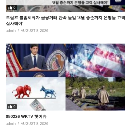
0
트럼프 불법체류자 금융거래 단속 돌입 ‘8월 중순까지 은행들 고객
실사해야’
admin
AUGUST 8, 2026
0
080226 WKTV 핫이슈
admin
AUGUST 8, 2026