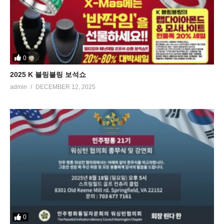
0
2025 K 블링블링 보석쇼
admin
DECEMBER 12, 2025
0