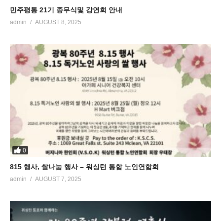
민주평통 21기 종무식및 강연회 안내
admin
AUGUST 8, 2025
0
815 행사, 쌀나눔 행사 – 워싱턴 통합 노인연합회
admin
AUGUST 7, 2025