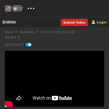
MENU
Login
Submit Video
Home
Advertising
와우스토어 온라인 정육점-
캠핑콤보 편
AUTO NEXT