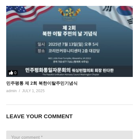
0
민주평통 제 2회 북한이탈주민기념식
admin
JULY 1, 2025
LEAVE YOUR COMMENT