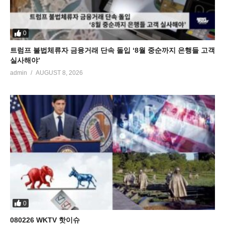
0
트럼프 불법체류자 금융거래 단속 돌입 ‘8월 중순까지 은행들 고객
실사해야’
admin
AUGUST 8, 2026
0
080226 WKTV 핫이슈