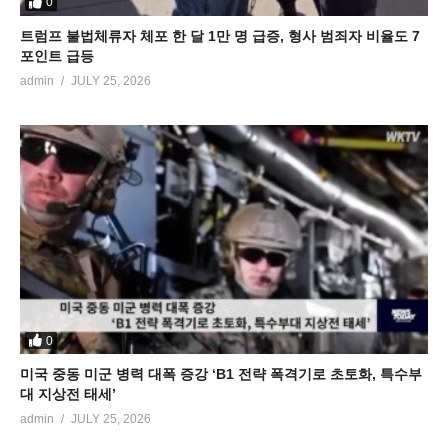
0
트럼프 불법체류자 체포 한 달 1만 명 급증, 형사 범죄자 비율도 7
포인트 급등
admin
JULY 25, 2026
0
미국 중동 미군 병력 대폭 증강 ‘B1 전략 폭격기로 초토화, 특수부
대 지상전 태세’
admin
JULY 25, 2026