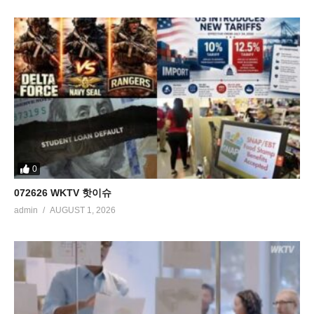
0
072626 WKTV 핫이슈
admin
AUGUST 1, 2026