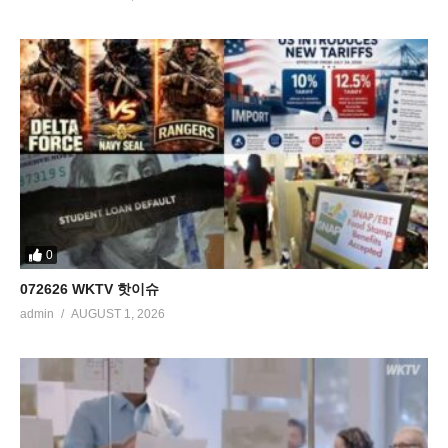
0
072626 WKTV 핫이슈
admin
AUGUST 1, 2026