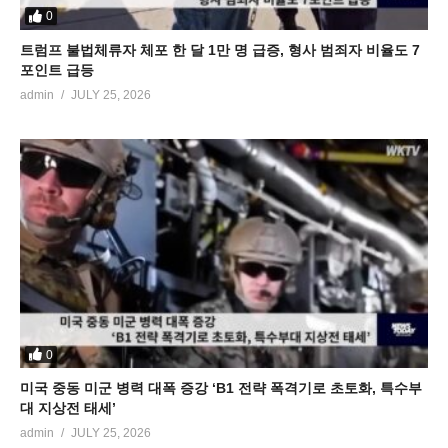
0
트럼프 불법체류자 체포 한 달 1만 명 급증, 형사 범죄자 비율도 7
포인트 급등
admin
JULY 25, 2026
0
미국 중동 미군 병력 대폭 증강 ‘B1 전략 폭격기로 초토화, 특수부
대 지상전 태세’
admin
JULY 25, 2026