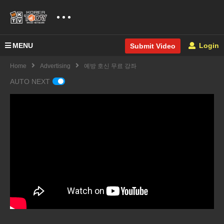
MENU
Login
Submit Video
Home
Advertising
예방 호신 무료 강좌
AUTO NEXT