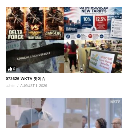
0
072626 WKTV 핫이슈
admin
AUGUST 1, 2026