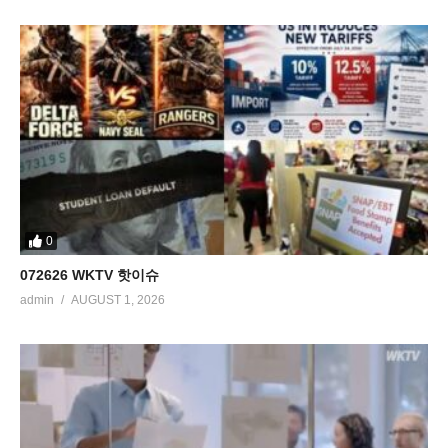
0
072626 WKTV 핫이슈
admin
AUGUST 1, 2026