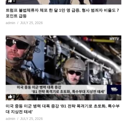
0
트럼프 불법체류자 체포 한 달 1만 명 급증, 형사 범죄자 비율도 7
포인트 급등
admin
JULY 25, 2026
0
미국 중동 미군 병력 대폭 증강 ‘B1 전략 폭격기로 초토화, 특수부
대 지상전 태세’
admin
JULY 25, 2026