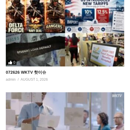
0
072626 WKTV 핫이슈
admin
AUGUST 1, 2026