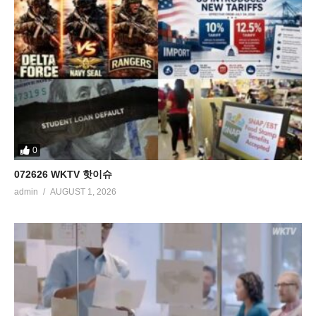
0
072626 WKTV 핫이슈
admin
AUGUST 1, 2026