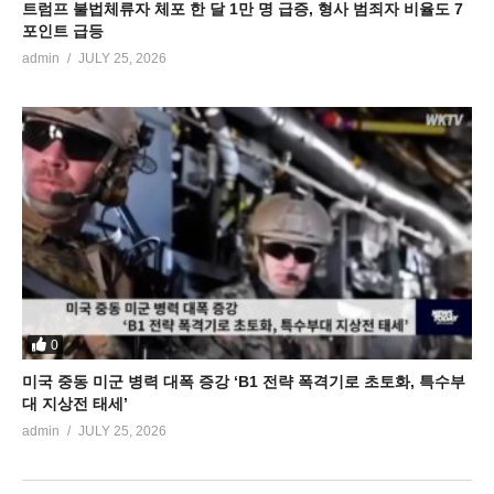
트럼프 불법체류자 체포 한 달 1만 명 급증, 형사 범죄자 비율도 7
포인트 급등
admin
JULY 25, 2026
0
미국 중동 미군 병력 대폭 증강 ‘B1 전략 폭격기로 초토화, 특수부
대 지상전 태세’
admin
JULY 25, 2026