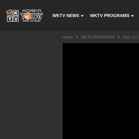
WKTV NEWS
WKTV PROGRAMS
Home
WKTV PROGRAMS
에덴 시니