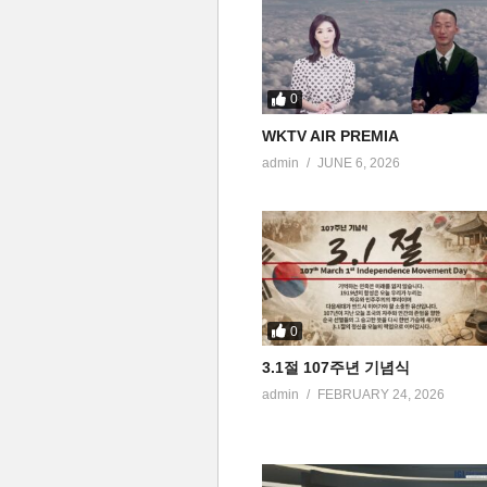
0
WKTV AIR PREMIA
admin
JUNE 6, 2026
0
3.1절 107주년 기념식
admin
FEBRUARY 24, 2026