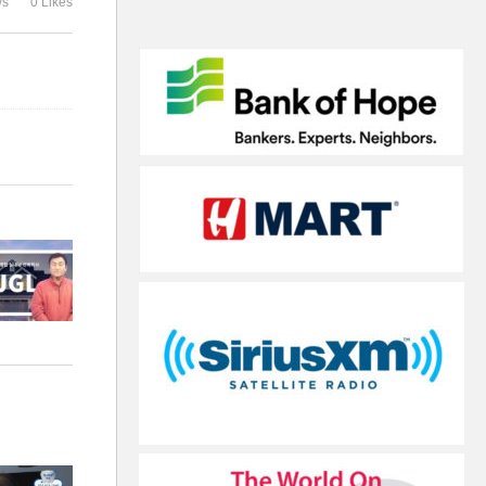
ws
0 Likes
원
치면 늦어집니다
장 꾸미기’