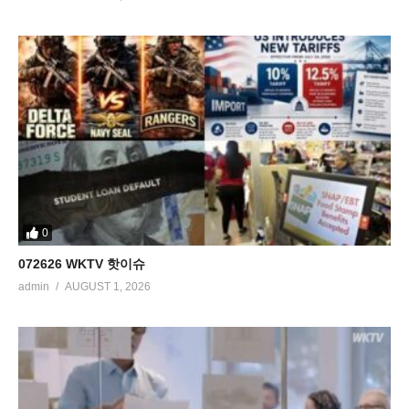
0
072626 WKTV 핫이슈
admin
AUGUST 1, 2026