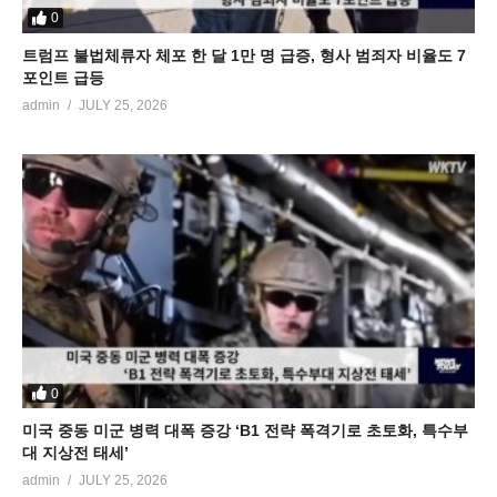
0
트럼프 불법체류자 체포 한 달 1만 명 급증, 형사 범죄자 비율도 7
포인트 급등
admin
JULY 25, 2026
0
미국 중동 미군 병력 대폭 증강 ‘B1 전략 폭격기로 초토화, 특수부
대 지상전 태세’
admin
JULY 25, 2026