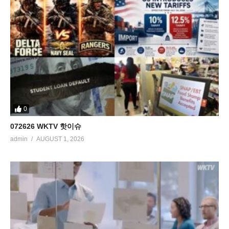
0
072626 WKTV 핫이슈
admin
AUGUST 1, 2026