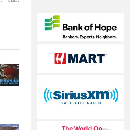
ws
0 Likes
은 현재도 고통’
해고’