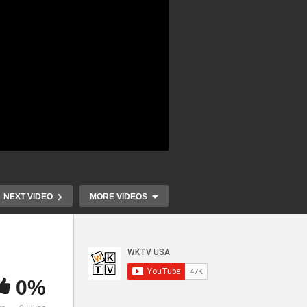
NEXT VIDEO
MORE VIDEOS
0%
만장
미국민 7%인 1800만명 장기
연방정부 셧
풀려
코로나 증상 겪었다 ‘900만명
작 ‘400만명