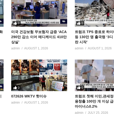
0
0
공화
미국 건강보험 무보험자 급증 ‘ACA
트럼프 TPS 종료로 하이
290만 감소 이어 메디케이드 410만
등 130만 명 출국령 ‘3
상실’
란 시작’
admin
AUGUST 1, 2026
admin
AUGUST 1, 2026
0
0
이
072626 WKTV 핫이슈
트럼프 첫해 이민,관세정
용창출 100만 개 이상 
admin
AUGUST 1, 2026
마이너스0.2%
admin
JULY 25, 2026