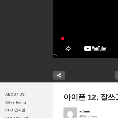
ABOUT US
아이폰 12, 잘
Advertising
미국 PCE 물가 7월에 3.5%,
미
CEO 인사말
admin
방상원의원 다
급등 피했다 ‘코어 PCE는 2년
‘
4609 Videos