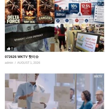
0
072626 WKTV 핫이슈
admin
AUGUST 1, 2026