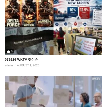
0
072626 WKTV 핫이슈
admin
AUGUST 1, 2026