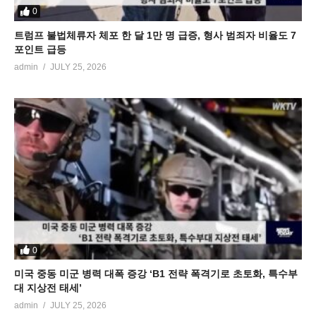
0
트럼프 불법체류자 체포 한 달 1만 명 급증, 형사 범죄자 비율도 7
포인트 급등
admin
JULY 25, 2026
0
미국 중동 미군 병력 대폭 증강 ‘B1 전략 폭격기로 초토화, 특수부
대 지상전 태세’
admin
JULY 25, 2026