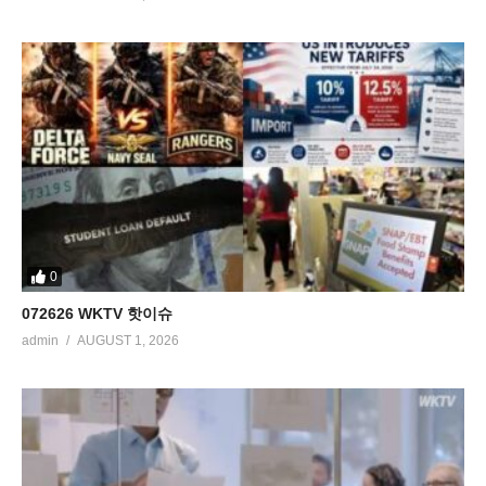
0
072626 WKTV 핫이슈
admin
AUGUST 1, 2026