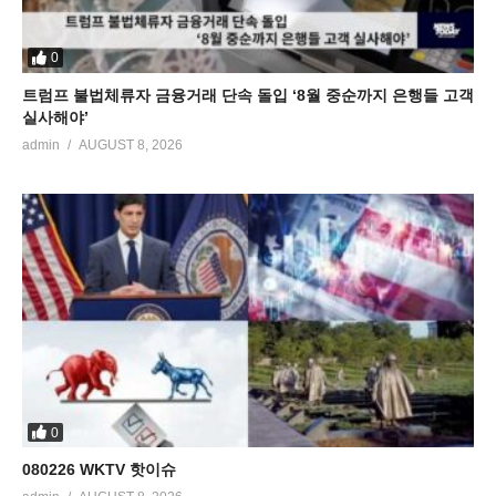
0
트럼프 불법체류자 금융거래 단속 돌입 ‘8월 중순까지 은행들 고객
실사해야’
admin
AUGUST 8, 2026
0
080226 WKTV 핫이슈