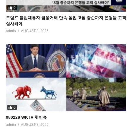
0
트럼프 불법체류자 금융거래 단속 돌입 ‘8월 중순까지 은행들 고객
실사해야’
admin
AUGUST 8, 2026
0
080226 WKTV 핫이슈
admin
AUGUST 8, 2026