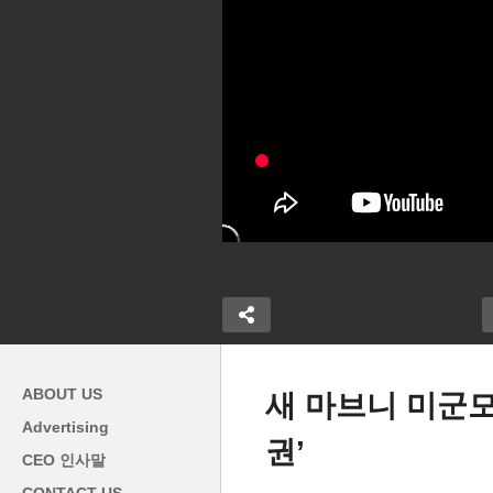
ABOUT US
새 마브니 미군
Advertising
권’
트럼프 네번째 조지아 기소 ‘선
미
CEO 인사말
제평가 ‘정부통
거개입과 위협 혐의, 가장 위험
동