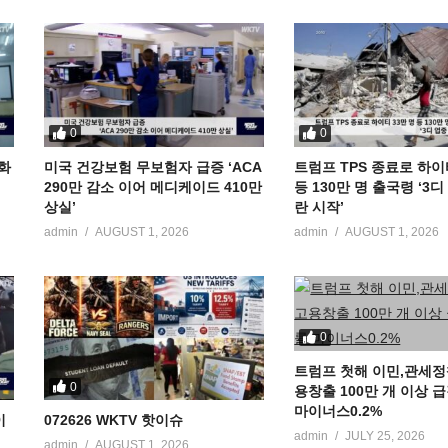
0
0
공화
미국 건강보험 무보험자 급증 ‘ACA
트럼프 TPS 종료로 하이
290만 감소 이어 메디케이드 410만
등 130만 명 출국령 ‘3
상실’
란 시작’
admin
AUGUST 1, 2026
admin
AUGUST 1, 2026
0
트럼프 첫해 이민,관세정
0
용창출 100만 개 이상 
마이너스0.2%
이
072626 WKTV 핫이슈
admin
JULY 25, 2026
admin
AUGUST 1, 2026