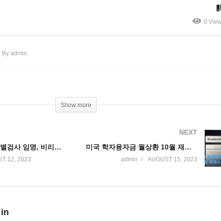
 평균보다 2~6배 비싸’
드빚 52% 급증’
0 Vie
By admin
Show more
NEXT
헌터 바이든 특별검사 임명, 비리혐의 수사 다시 받는다
미국 학자융자금 월상환 10월 재개시 45%나 연체 대란 우려
T 12, 2023
admin
AUGUST 15, 2023
 in