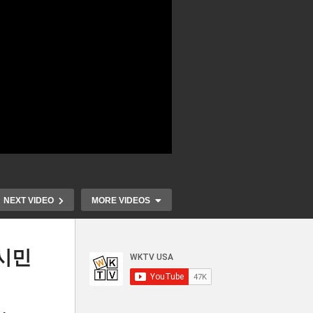
NEXT VIDEO
MORE VIDEOS
시민
드
하와이 산불 화마에 55명이상
내가 거래하
카
사망, 1천채 전소 ‘천혜의 휴양
가 ‘무디스 