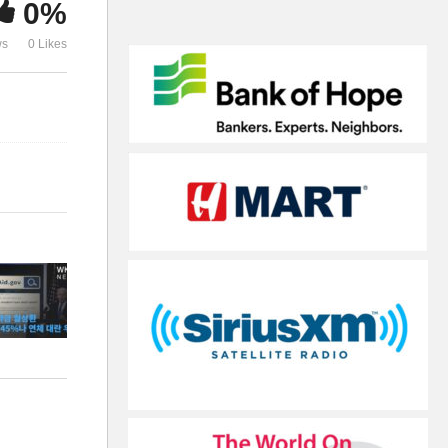
0%
지에서 잿더미 지옥으로’
우려 재확산’
ws
0 Likes