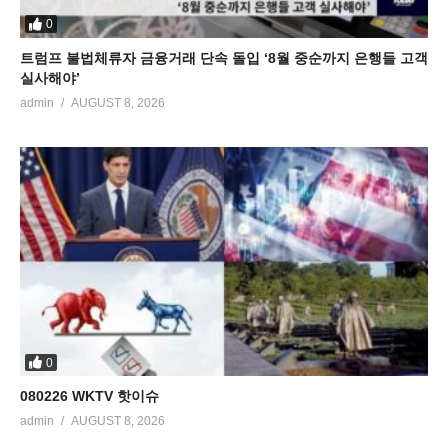
0
트럼프 불법체류자 금융거래 단속 돌입 ‘8월 중순까지 은행들 고객
실사해야’
admin
AUGUST 8, 2026
0
080226 WKTV 핫이슈
admin
AUGUST 8, 2026