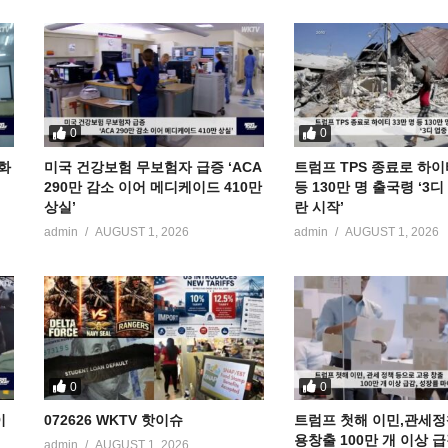
0
0
공화
미국 건강보험 무보험자 급증 ‘ACA
트럼프 TPS 종료로 하이
290만 감소 이어 메디케이드 410만
등 130만 명 출국령 ‘3
상실’
란 시작’
admin
AUGUST 1, 2026
admin
AUGUST 1, 2026
0
0
이
072626 WKTV 핫이슈
트럼프 첫해 이민,관세정
용창출 100만 개 이상 
admin
AUGUST 1, 2026