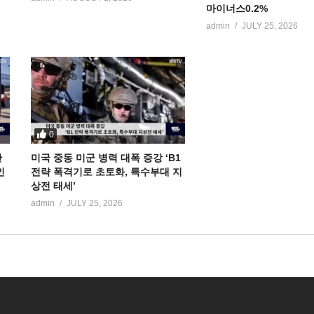
마이너스0.2%
admin
JULY 25, 2026
0
만
미국 중동 미군 병력 대폭 증강 ‘B1
인
전략 폭격기로 초토화, 특수부대 지
상전 태세’
admin
JULY 25, 2026