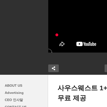
ABOUT US
사우스웨스트 1+
Advertising
무료 제공
고졸 직종 일자
CEO 인사말
60만 개 없어
워싱턴 디씨 주미대사관 허정
은