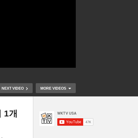
NEXT VIDEO
MORE VIDEOS
 1개
 간
3선 도전 민주당 팀 케인 연방
미국 SSI 
성
상원의원 ‘막강한 한인 표심이
750만 명 ‘9