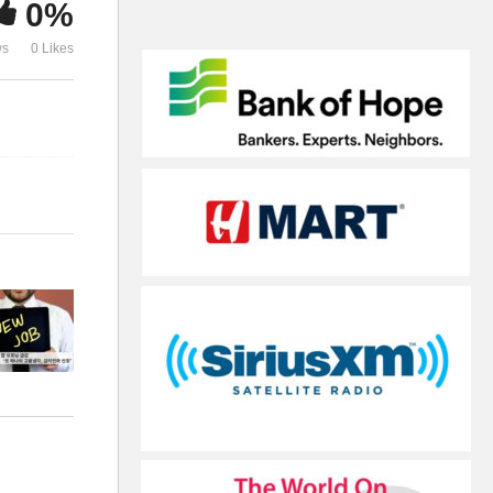
0%
승부 가른다’
란, 고통’
ws
0 Likes