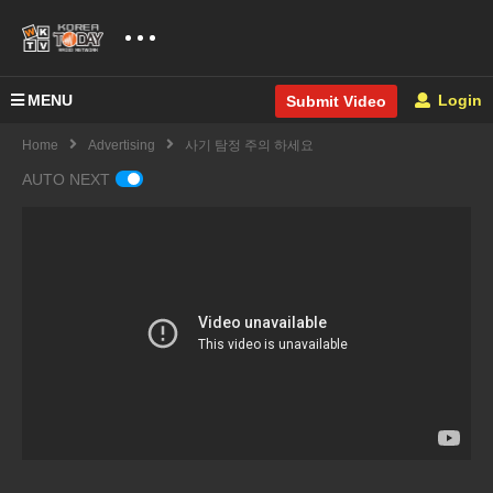
MENU
Login
Submit Video
Home
Advertising
사기 탐정 주의 하세요
AUTO NEXT