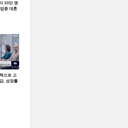
티 33만 명
디 업종 대혼
책으로 고
급감, 성장률