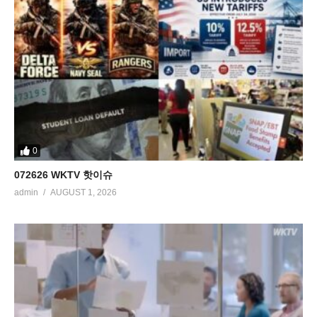
0
072626 WKTV 핫이슈
admin
AUGUST 1, 2026