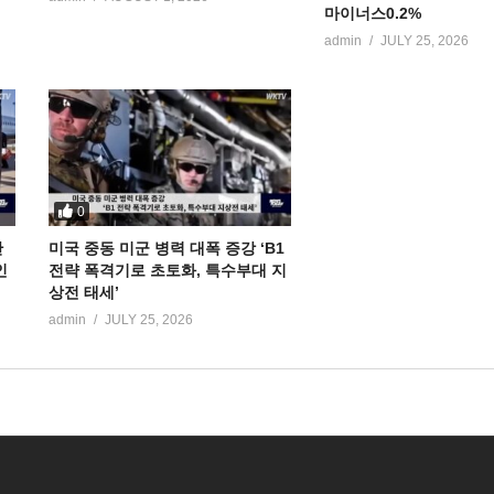
마이너스0.2%
admin
JULY 25, 2026
0
만
미국 중동 미군 병력 대폭 증강 ‘B1
인
전략 폭격기로 초토화, 특수부대 지
상전 태세’
admin
JULY 25, 2026