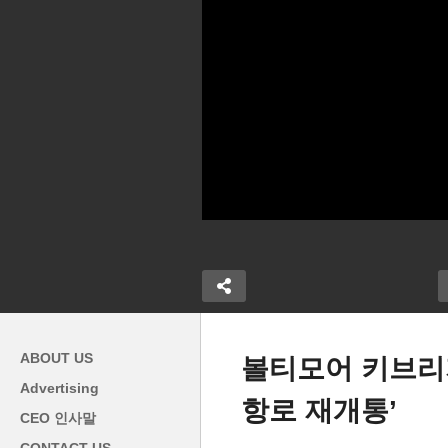
ABOUT US
볼티모어 키브리지
Advertising
항로 재개통’
로 가장 돈 많
뉴저지 진도 4 8도 지진 발생
코
CEO 인사말
 ‘1위 매사추세
‘메릴랜드~뉴욕~매사추세츠
쇼