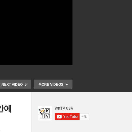
NEXT VIDEO
MORE VIDEOS
안에
장
바이든 3,000만 명 이상 학자
트럼프 vs 
항
융자금 이자 2만 달러까지 자
경쟁 ‘내가 더