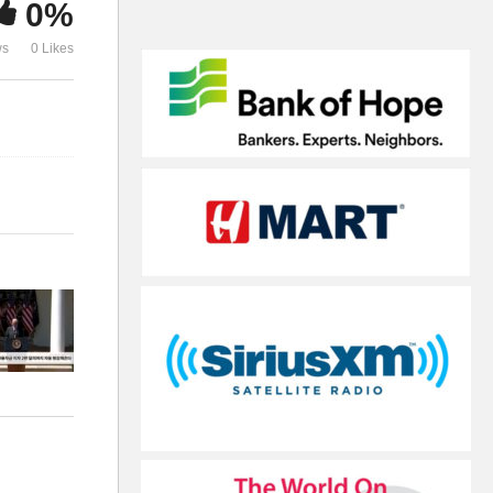
0%
동 탕감해준다
다’
ws
0 Likes