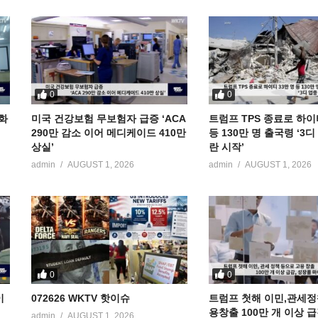
0
0
공화
미국 건강보험 무보험자 급증 ‘ACA
트럼프 TPS 종료로 하이
290만 감소 이어 메디케이드 410만
등 130만 명 출국령 ‘3
상실’
란 시작’
admin
AUGUST 1, 2026
admin
AUGUST 1, 2026
0
0
이
072626 WKTV 핫이슈
트럼프 첫해 이민,관세정
용창출 100만 개 이상 
admin
AUGUST 1, 2026