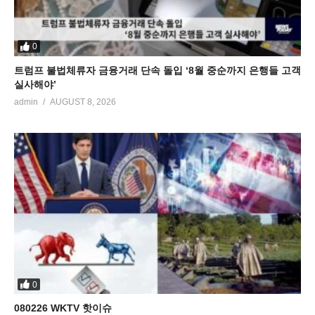
0
트럼프 불법체류자 금융거래 단속 돌입 ‘8월 중순까지 은행들 고객
실사해야’
admin
AUGUST 8, 2026
0
080226 WKTV 핫이슈