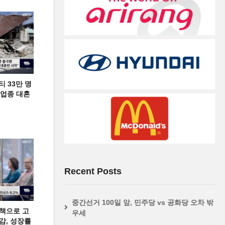
티 33만 명
디 업종 대혼
Recent Posts
중간선거 100일 앞, 민주당 vs 공화당 오차 밖
책으로 고
우세
급감, 성장률