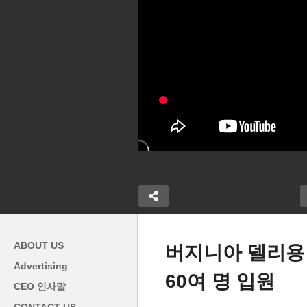
ABOUT US
버지니아 델리용 
Advertising
60여 명 입원
’ 미국, 더 이
해리스 첫 인터뷰 ‘첫날 중산층
노
CEO 인사말
20개국에 들지
강화, 생활비 인하, 공화당원
리