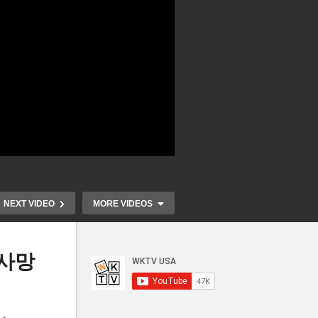
NEXT VIDEO
MORE VIDEOS
 사망
공장
미국 7월 PCE 물가 2.5%로 불
노동절 표심 
60
변 ‘9월 금리인하 굳어져, 0.25
지 중에 6곳