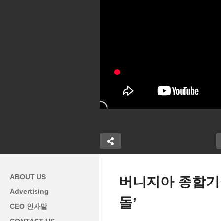
ABOUT US
버니지아 종합기
Advertising
돌’
미
CEO 인사말
.3% ‘9개월만
올여름 ‘에어컨’ 맘대로 틀었다
만