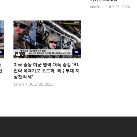
admin
JULY 25, 2026
0
만
미국 중동 미군 병력 대폭 증강 ‘B1
인
전략 폭격기로 초토화, 특수부대 지
상전 태세’
admin
JULY 25, 2026