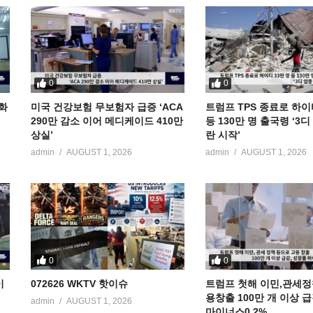
0
0
공화
미국 건강보험 무보험자 급증 ‘ACA
트럼프 TPS 종료로 하이
290만 감소 이어 메디케이드 410만
등 130만 명 출국령 ‘3
상실’
란 시작’
admin
AUGUST 1, 2026
admin
AUGUST 1, 2026
0
0
이
072626 WKTV 핫이슈
트럼프 첫해 이민,관세정
용창출 100만 개 이상 
admin
AUGUST 1, 2026
마이너스0.2%