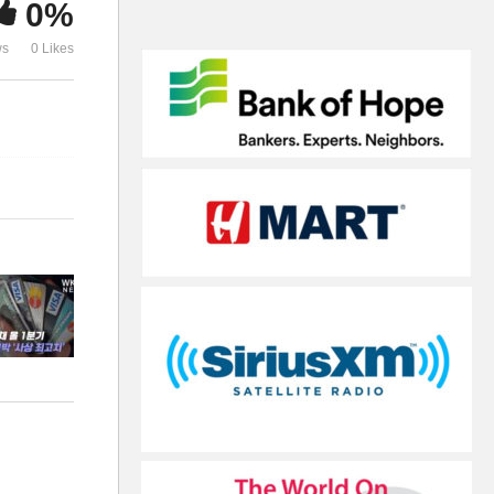
0%
격 과평가됐다 ‘거품경고’
운 ‘높아지는
ws
0 Likes