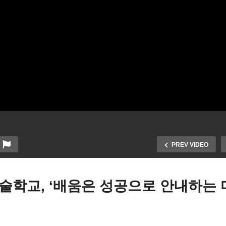
PREV VIDEO
술학교, ‘배움은 성공으로 안내하는 
국 은퇴자들 팬더믹에 240
 조기 은퇴, 지금은 150만 재
미국 대도시 탈출, 중소도시