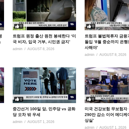
0
0
냉
트럼프 원정 출산 원천 봉쇄한다 ‘미
트럼프 불법체류자 금융
스
국 비자, 입국 거부, 시민권 금지’
돌입 ‘8월 중순까지 은행
사해야’
admin
AUGUST 8, 2026
admin
AUGUST 8, 2026
0
0
중간선거 100일 앞, 민주당 vs 공화
미국 건강보험 무보험자 급
당 오차 밖 우세
290만 감소 이어 메디케
상실’
admin
AUGUST 1, 2026
admin
AUGUST 1, 2026