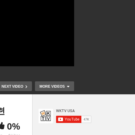
NEXT VIDEO
MORE VIDEOS
련
0%
A
미국대학 2024 랭킹 ‘주립대학
버지니아 곧 
포함
약진 UC 버클리, UCLA 15위,
이트 보내고 1