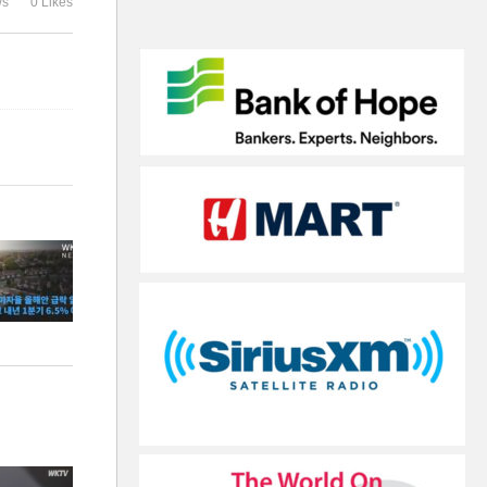
ws
0 Likes
UVA 24위’
흘간 판매세 