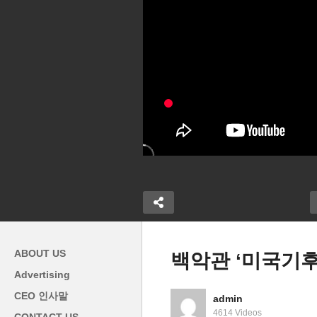
ABOUT US
백악관 ‘미국기
Advertising
1일 5년만의 셧
미국 불경기 피해도 3% 고물
미
CEO 인사말
admin
화하원 내홍으로
가, 5% 고금리 1년이상 오래가
려
4614 Videos