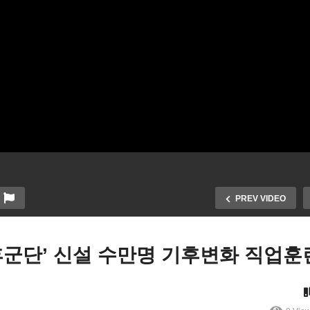
PREV VIDEO
후군단’ 신설 수만명 기후변화 직업훈
국 유가급등으로 물가 흔들
미국 돌연변이 30개 많은 B
 ‘불경기없는 물가잡기’ 연착
2 86 버지니아, 메릴랜드 