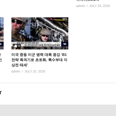
admin
JULY 25, 2026
0
만
미국 중동 미군 병력 대폭 증강 ‘B1
인
전략 폭격기로 초토화, 특수부대 지
상전 태세’
admin
JULY 25, 2026
T