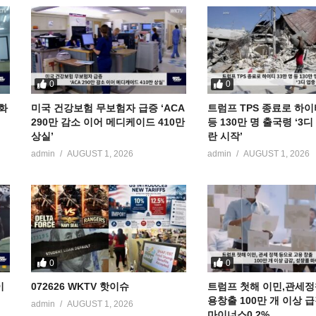
0
0
공화
미국 건강보험 무보험자 급증 ‘ACA
트럼프 TPS 종료로 하이
290만 감소 이어 메디케이드 410만
등 130만 명 출국령 ‘3
상실’
란 시작’
admin
AUGUST 1, 2026
admin
AUGUST 1, 2026
0
0
이
072626 WKTV 핫이슈
트럼프 첫해 이민,관세정
용창출 100만 개 이상 
admin
AUGUST 1, 2026
마이너스0.2%