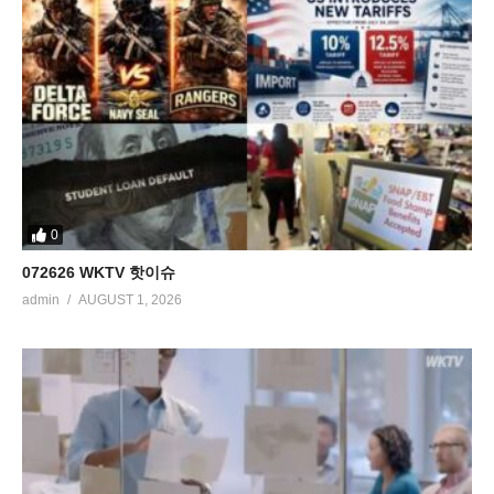
0
072626 WKTV 핫이슈
admin
AUGUST 1, 2026