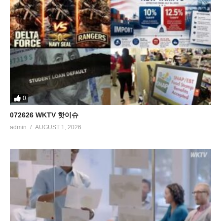
0
072626 WKTV 핫이슈
admin
AUGUST 1, 2026