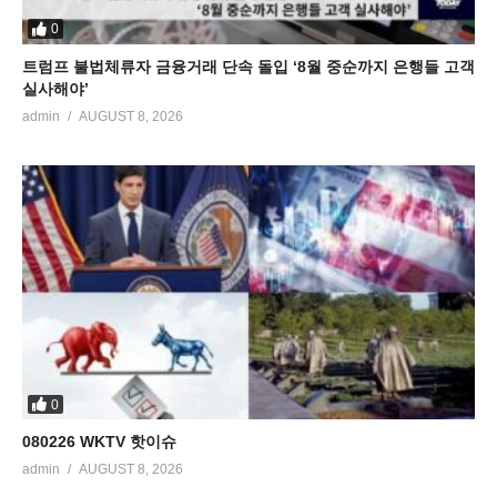
0
트럼프 불법체류자 금융거래 단속 돌입 ‘8월 중순까지 은행들 고객
실사해야’
admin
AUGUST 8, 2026
0
080226 WKTV 핫이슈
admin
AUGUST 8, 2026