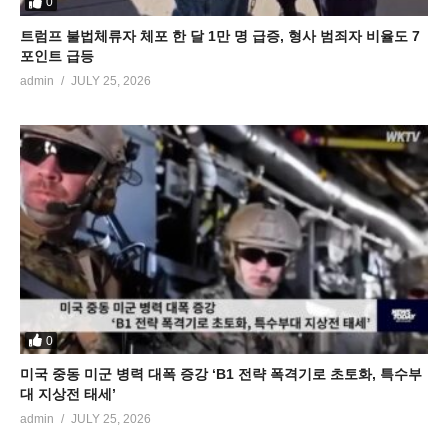
0
트럼프 불법체류자 체포 한 달 1만 명 급증, 형사 범죄자 비율도 7
포인트 급등
admin
JULY 25, 2026
0
미국 중동 미군 병력 대폭 증강 ‘B1 전략 폭격기로 초토화, 특수부
대 지상전 태세’
admin
JULY 25, 2026