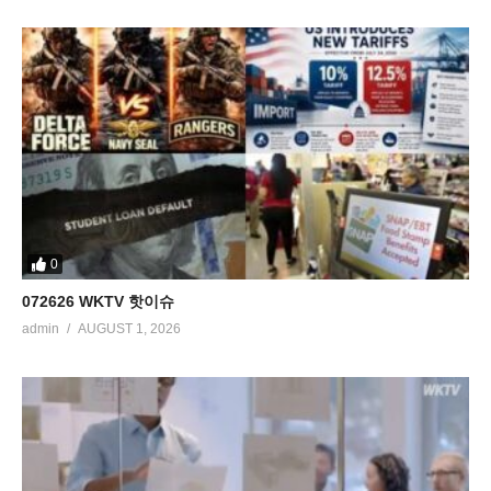
0
072626 WKTV 핫이슈
admin
AUGUST 1, 2026