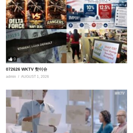
0
072626 WKTV 핫이슈
admin
AUGUST 1, 2026