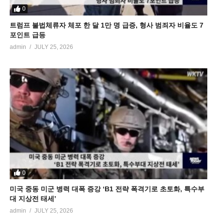
0
트럼프 불법체류자 체포 한 달 1만 명 급증, 형사 범죄자 비율도 7
포인트 급등
admin
JULY 25, 2026
0
미국 중동 미군 병력 대폭 증강 ‘B1 전략 폭격기로 초토화, 특수부
대 지상전 태세’
admin
JULY 25, 2026