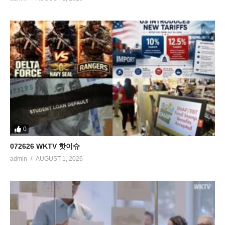
0
072626 WKTV 핫이슈
admin
AUGUST 1, 2026