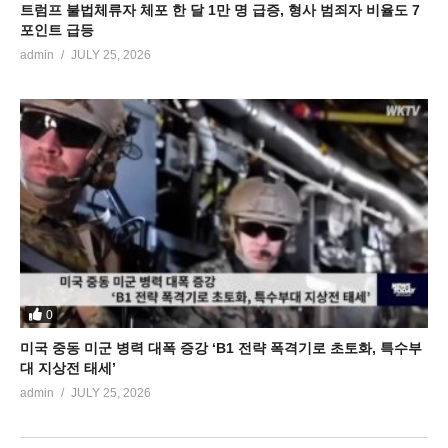
트럼프 불법체류자 체포 한 달 1만 명 급증, 형사 범죄자 비율도 7
포인트 급등
admin
JULY 25, 2026
0
미국 중동 미군 병력 대폭 증강 ‘B1 전략 폭격기로 초토화, 특수부
대 지상전 태세’
admin
JULY 25, 2026