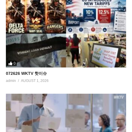
0
072626 WKTV 핫이슈
admin
AUGUST 1, 2026