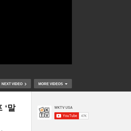
NEXT VIDEO
MORE VIDEOS
 ‘말
 국
미국 갈수록 멀어지는 내 집 마
‘금방 다녀오
로
련 ‘가구당 10만 6,500달러 벌
시켜’ 우려깨