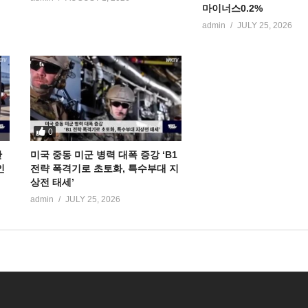
마이너스0.2%
admin
JULY 25, 2026
0
만
미국 중동 미군 병력 대폭 증강 ‘B1
인
전략 폭격기로 초토화, 특수부대 지
상전 태세’
admin
JULY 25, 2026