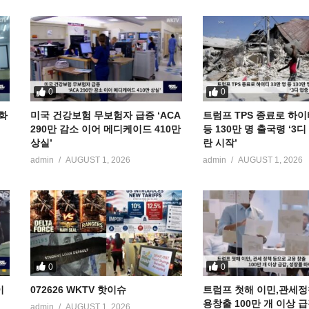
0
0
공화
미국 건강보험 무보험자 급증 ‘ACA
트럼프 TPS 종료로 하이
290만 감소 이어 메디케이드 410만
등 130만 명 출국령 ‘3
상실’
란 시작’
admin
AUGUST 1, 2026
admin
AUGUST 1, 2026
0
0
이
072626 WKTV 핫이슈
트럼프 첫해 이민,관세정
용창출 100만 개 이상 
admin
AUGUST 1, 2026