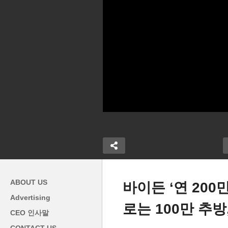
ABOUT US
바이든 ‘연 200
Advertising
로는 100만 추방
자금 빚 1인
바이든-트럼프 동시 국경방문
CEO 인사말
 법대 13만달
‘상반된 국경 이민정책 놓고 맞
미