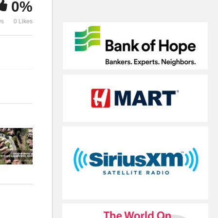
0%
’
어야, 대도시 2~3배’
장으로 성장
ws
0 Likes