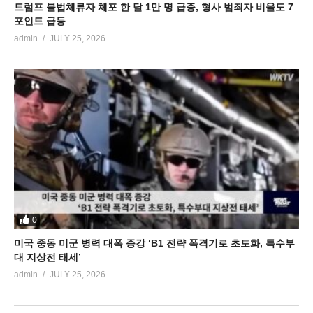
트럼프 불법체류자 체포 한 달 1만 명 급증, 형사 범죄자 비율도 7
포인트 급등
admin
JULY 25, 2026
0
미국 중동 미군 병력 대폭 증강 ‘B1 전략 폭격기로 초토화, 특수부
대 지상전 태세’
admin
JULY 25, 2026