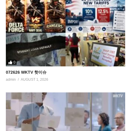
0
072626 WKTV 핫이슈
admin
AUGUST 1, 2026